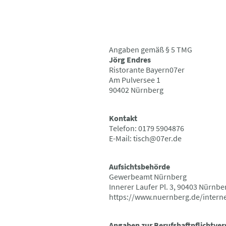
Angaben gemäß § 5 TMG
Jörg Endres
Ristorante Bayern07er
Am Pulversee 1
90402 Nürnberg
Kontakt
Telefon: 0179 5904876
E-Mail: tisch@07er.de
Aufsichtsbehörde
Gewerbeamt Nürnberg
Innerer Laufer Pl. 3, 90403 Nürnbe
https://www.nuernberg.de/inter
Angaben zur Berufshaftpflichtver