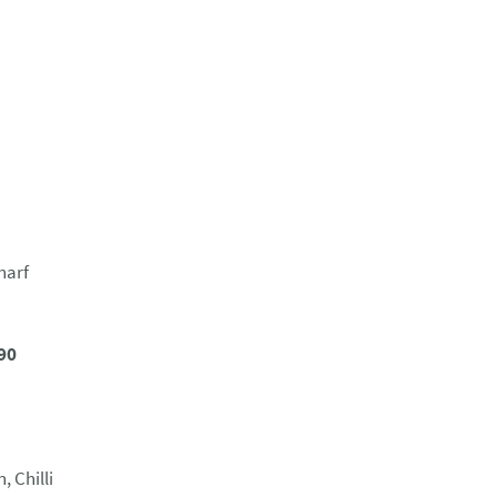
harf
90
 Chilli