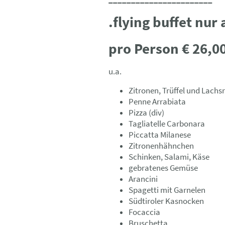
.flying buffet nu
pro Person € 26,00
u.a.
Zitronen, Trüffel und Lachsr
Penne Arrabiata
Pizza (div)
Tagliatelle Carbonara
Piccatta Milanese
Zitronenhähnchen
Schinken, Salami, Käse
gebratenes Gemüse
Arancini
Spagetti mit Garnelen
Südtiroler Kasnocken
Focaccia
Bruschetta